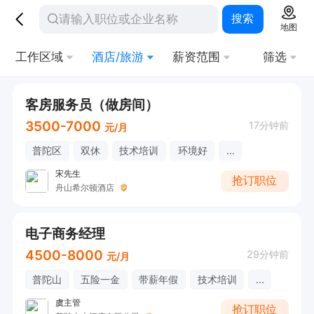
搜索
地图
工作区域
酒店/旅游
薪资范围
筛选
客房服务员（做房间）
3500-7000
17分钟前
元/月
普陀区
双休
技术培训
环境好
...
宋先生
抢订职位
舟山希尔顿酒店
电子商务经理
4500-8000
29分钟前
元/月
普陀山
五险一金
带薪年假
技术培训
...
虞主管
抢订职位