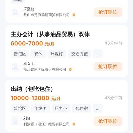
罗燕婕
抢订职位
舟山市定海腾捷商贸有限公司
主办会计（从事油品贸易）双休
6000-7000
43分钟前
元/月
普陀区
双休
环境好
交通方便
...
卓女士
抢订职位
浙江铭恩国际海运有限公司
出纳（包吃包住）
10000-12000
43分钟前
元/月
普陀区
年终奖
压力小
包住宿
...
刘瑾
抢订职位
利汝强（浙江）经贸有限公司