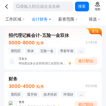
搜索
地图
工作区域
会计财务
薪资范围
筛选
置顶
招代理记账会计-五险一金双休
5000-8000
2小时前
元/月
普陀区
双休
五险一金
带薪年假
...
汪女士
抢订职位
明动悉达多企业管理(浙江自贸区)有限公司
财务
3000-4500
9分钟前
元/月
普陀区
晋升快
技术培训
环境好
...
李丹
抢订职位