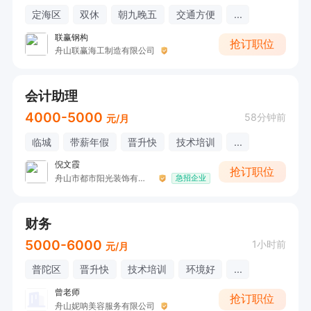
定海区
双休
朝九晚五
交通方便
...
联赢钢构
抢订职位
舟山联赢海工制造有限公司
会计助理
4000-5000
58分钟前
元/月
临城
带薪年假
晋升快
技术培训
...
倪文霞
抢订职位
舟山市都市阳光装饰有限公司
急招企业
财务
5000-6000
1小时前
元/月
普陀区
晋升快
技术培训
环境好
...
曾老师
抢订职位
舟山妮呐美容服务有限公司